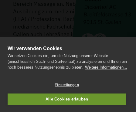
Bereich Massage an. Neben der tertiären
Dickerhof AG
Ausbildung zum medizinischen Masseur
Breitfeldstrasse 13
(EFA) / Professional Bachelor bietet die
9015 St. Gallen
medizinische Fachschule Dickerhof St.
Gallen auch Lehrgänge in den Berufsfeldern
Sporttherapeut, Therapeutischer Masseur
Wir verwenden Cookies
(Methode 33) sowie Wellness-Therapeut
Kontakt
Wir setzen Cookies ein, um die Nutzung unserer Website
und Reflexzonen-Therapeut an.
Impressum
(einschliesslich Such- und Surfverlauf) zu analysieren und Ihnen ein
Datenschutz
noch besseres Nutzungserlebnis zu bieten.
Weitere Informationen...
Unser Bildungszentrum ist EduQua-
Lernraum
zertifiziert und zeichnet sich durch moderne,
Einstellungen
grosszügige Infrastruktur sowie durch
bestens ausgebildetes Lehrpersonal aus.
Alle Cookies erlauben
Kontakt