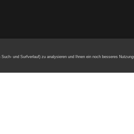
h Such- und Surfverlauf) zu analysieren und Ihnen ein noch besseres Nutzung
Gallen
Zertifiziertes und an
Kontakt
Impressum
Datens