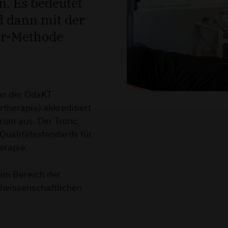
. Es bedeutet
 dann mit der
är-Methode
von der OdaKT
therapie) akkreditiert
rum aus. Der Tronc
ualitätsstandards für
erapie.
m Bereich der
alwissenschaftlichen