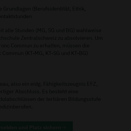
e Grundlagen (Berufsidentität, Ethik,
ontaktstunden
eit alle Stunden (MG, SG und BG) wahlweise
chschule Zentralschweiz zu absolvieren. Um
 Tronc Commun zu erhalten, müssen die
onc Commun (KT-MG, KT-SG und KT-BG)
eau, also ein eidg. Fähigkeitszeugnis EFZ,
rtiger Abschluss. Es besteht eine
dulabschlüssen der tertiären Bildungsstufe
dizinberufen.
nmelden und Platz sichern