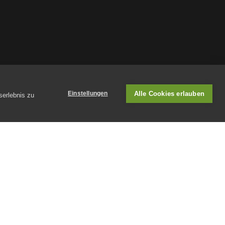
Alle Cookies erlauben
Einstellungen
serlebnis zu
erkanntes Schweizer Ausbildungszentrum
chutz
AGB
Lernraum