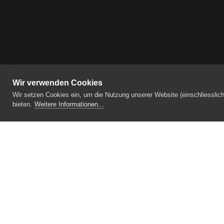
Wir verwenden Cookies
Wir setzen Cookies ein, um die Nutzung unserer Website (einschliesslic
bieten.
Weitere Informationen...
Medizinische Fachschule Dickerhof St. 
Breitfeldstrasse 13
CH-9015 St. Gallen
T +41 71 335 80 60
info
sgmf.ch