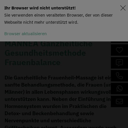
Ihr Browser wird nicht unterstützt!
Sie verwenden einen veralteten Browser, der von dieser
Webseite nicht mehr unterstützt wird.
Browser aktualisieren
MANNEA Ganzheitliche
Gesundheitsmethode
Frauenbalance
Die Ganzheitliche Frauenheil-Massage ist eine
sanfte Behandlungsmethode, die Frauen (und
Männer) in allen Lebensphasen wirkungsvoll
unterstützen kann. Neben der Einführung in das
Hormonsystem wurden im Praktischen die
Detox- und Beckenbehandlung sowie
Nervenpunkte und unterschiedliche
Grifftechniken erlernt. Ausserdem wurde auch