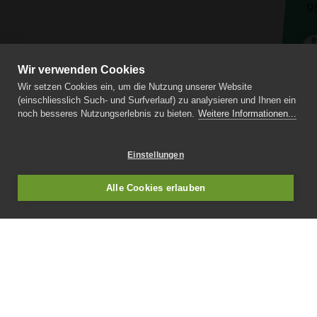
9
Wir verwenden Cookies
Ko
Wir setzen Cookies ein, um die Nutzung unserer Website
Im
(einschliesslich Such- und Surfverlauf) zu analysieren und Ihnen ein
Dat
noch besseres Nutzungserlebnis zu bieten.
Weitere Informationen...
Ler
Einstellungen
Alle Cookies erlauben
Medizinische Fachschule Dickerhof St.
Gallen
Breitfeldstrasse 13