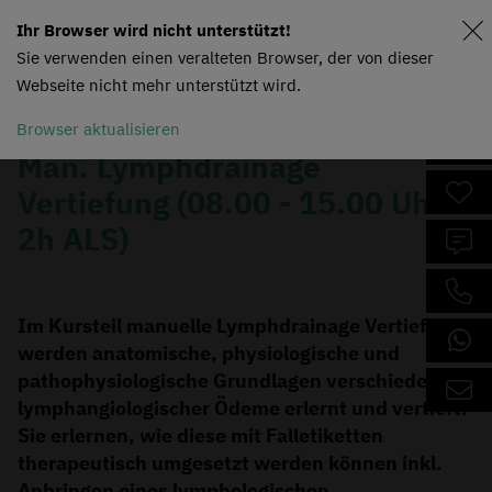
Ihr Browser wird nicht unterstützt!
Sie verwenden einen veralteten Browser, der von dieser
Webseite nicht mehr unterstützt wird.
Browser aktualisieren
Man. Lymphdrainage
Vertiefung (08.00 - 15.00 Uhr &
2h ALS)
Im Kursteil manuelle Lymphdrainage Vertiefung
werden anatomische, physiologische und
pathophysiologische Grundlagen verschiedener
lymphangiologischer Ödeme erlernt und vertieft.
Sie erlernen, wie diese mit Falletiketten
therapeutisch umgesetzt werden können inkl.
Anbringen eines lymphologischen