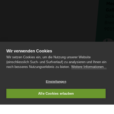
Med
Gal
Dic
Brei
9015
Wir verwenden Cookies
Konta
Wir setzen Cookies ein, um die Nutzung unserer Website
Impr
(einschliesslich Such- und Surfverlauf) zu analysieren und Ihnen ein
Daten
noch besseres Nutzungserlebnis zu bieten.
Weitere Informationen...
Lernr
Einstellungen
Alle Cookies erlauben