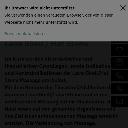
Ihr Browser wird nicht unterstützt!
Sie verwenden einen veralteten Browser, der von dieser
Webseite nicht mehr unterstützt wird.
Browser aktualisieren
Lava Shell / Hot Stone
Im Kurs werden die praktischen und
theoretischen Grundlagen, sowie Indikationen
und Kontraindikationen der Lava-Shell/Hot
Stone Massage erarbeitet.
Mit dem Kennen der Einsatzmöglichkeiten der
warmen Lava-Shell/Lava-Steine und deren
wohltuenden Wirkung auf die Muskulatur, die
Haut sowie auf den gesamten Organismus soll
das Ziel einer entspannenden Massage erreicht
werden. Die Verbindung von Massage,