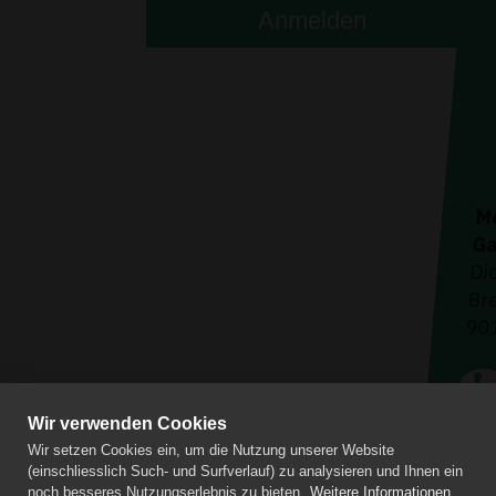
Anmelden
Me
Ga
Di
Bre
901
Wir verwenden Cookies
Kont
Wir setzen Cookies ein, um die Nutzung unserer Website
Imp
(einschliesslich Such- und Surfverlauf) zu analysieren und Ihnen ein
Date
noch besseres Nutzungserlebnis zu bieten.
Weitere Informationen...