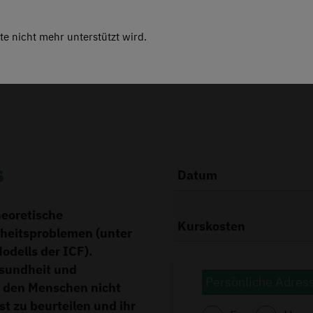
te nicht mehr unterstützt wird.
Massag
s
Datum
heoretische
Kurskosten
heitsproblemen (unter
odells der ICF).
esundheit und
Persönliche Adres
i den Menschen nicht
st zu beurteilen und ihr