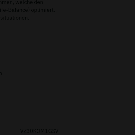
ahmen, welche den
ife-Balance) optimiert.
situationen.
n
VZ30KOM1GSV