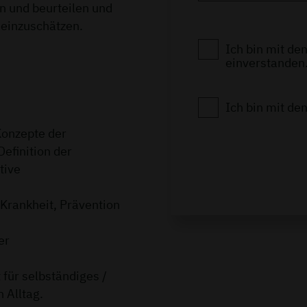
en und beurteilen und
 einzuschätzen.
Ich bin mit de
einverstanden.
Ich bin mit de
Konzepte der
efinition der
tive
 Krankheit, Prävention
er
 für selbständiges /
 Alltag.