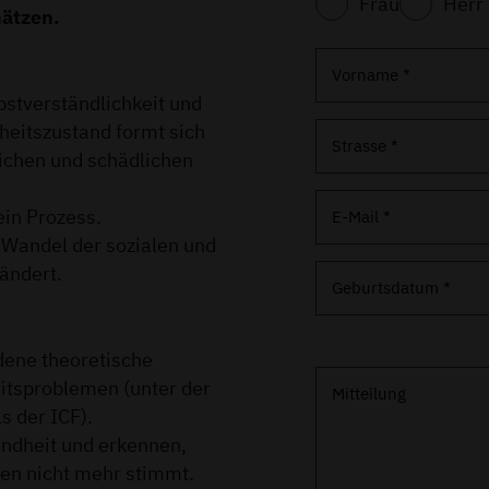
Frau
Herr
hätzen.
Vorname *
bstverständlichkeit und
heitszustand formt sich
Strasse *
ichen und schädlichen
ein Prozess.
E-Mail *
 Wandel der sozialen und
ändert.
Geburtsdatum *
dene theoretische
itsproblemen (unter der
Mitteilung
s der ICF).
undheit und erkennen,
en nicht mehr stimmt.