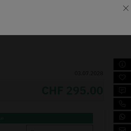
Lernraum
eschule
Weiterbildung
Über uns
03.07.2028
CHF 295.00
se