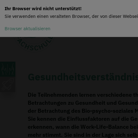
Ihr Browser wird nicht unterstützt!
Sie verwenden einen veralteten Browser, der von dieser Websei
Browser aktualisieren
Gesundheitsverständni
Die Teilnehmenden lernen verschiedene t
Betrachtungen zu Gesundheit und Gesund
der Betrachtung des Bio-psycho-soziales M
Sie kennen die Einflussfaktoren auf die G
erkennen, wann die Work-Life-Balance be
mehr stimmt. Sie sind in der Lage sich selb