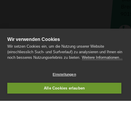
Brei
9015
Wir verwenden Cookies
Konta
Wir setzen Cookies ein, um die Nutzung unserer Website
Impr
(einschliesslich Such- und Surfverlauf) zu analysieren und Ihnen ein
Daten
noch besseres Nutzungserlebnis zu bieten.
Weitere Informationen...
Lernr
Einstellungen
Alle Cookies erlauben
Medizinische Fachschule Dickerhof St.