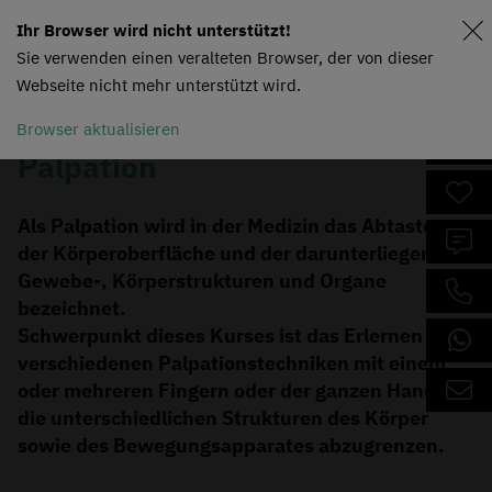
Ihr Browser wird nicht unterstützt!
Sie verwenden einen veralteten Browser, der von dieser
Webseite nicht mehr unterstützt wird.
Browser aktualisieren
Palpation
Als Palpation wird in der Medizin das Abtasten
der Körperoberfläche und der darunterliegenden
Gewebe-, Körperstrukturen und Organe
bezeichnet.
Schwerpunkt dieses Kurses ist das Erlernen der
verschiedenen Palpationstechniken mit einem
oder mehreren Fingern oder der ganzen Hand um
die unterschiedlichen Strukturen des Körper
sowie des Bewegungsapparates abzugrenzen.