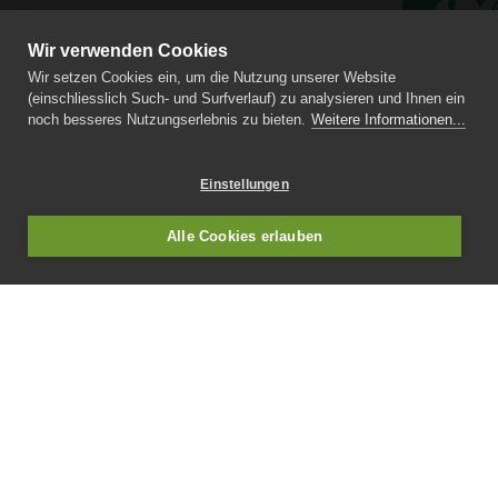
Wir verwenden Cookies
Kontak
Wir setzen Cookies ein, um die Nutzung unserer Website
Impre
(einschliesslich Such- und Surfverlauf) zu analysieren und Ihnen ein
Datensc
noch besseres Nutzungserlebnis zu bieten.
Weitere Informationen...
Lernra
Einstellungen
Alle Cookies erlauben
Medizinische Fachschule Dickerhof St.
Gallen
Breitfeldstrasse 13
CH-9015 St. Gallen
T +41 71 335 80 60