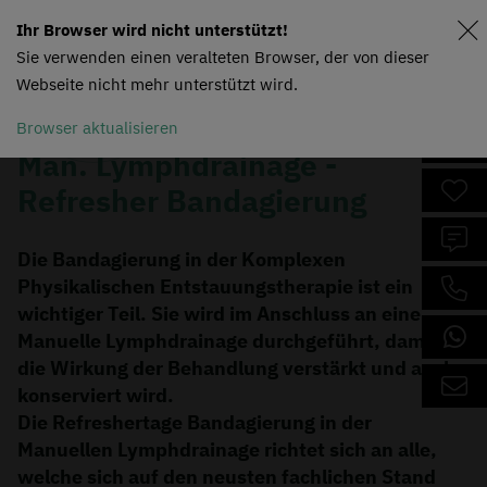
Ihr Browser wird nicht unterstützt!
Sie verwenden einen veralteten Browser, der von dieser
Webseite nicht mehr unterstützt wird.
Browser aktualisieren
Man. Lymphdrainage -
Refresher Bandagierung
Die Bandagierung in der Komplexen
Physikalischen Entstauungstherapie ist ein
wichtiger Teil. Sie wird im Anschluss an eine
Manuelle Lymphdrainage durchgeführt, damit
die Wirkung der Behandlung verstärkt und auch
konserviert wird.
Die Refreshertage Bandagierung in der
Manuellen Lymphdrainage richtet sich an alle,
welche sich auf den neusten fachlichen Stand