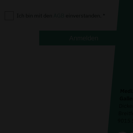
Ich bin mit den
AGB
einverstanden. *
Anmelden
Mediz
Gall
Dicke
Breitf
9015 S