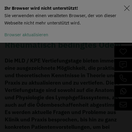
Ihr Browser wird nicht unterstützt!
Sie verwenden einen veralteten Browser, der von dieser
Webseite nicht mehr unterstützt wird.
Browser aktualisieren
Rheumatisch bedingtes Ödem
Die MLD / KPE Vertiefungstage bieten immer
eine ausgezeichnete Möglichkeit, die praktischen
und theoretischen Kenntnisse in Theorie und
Praxis zu aktualisieren und zu vertiefen. Diese
Vertiefungstage sind sowohl auf die Anatomie
und Physiologie des Lymphgefässsystems, als
auch auf die Ödembeschaffenheit abgestimmt.
Es werden aktuelle Fragen und Probleme aus
Klinik und Praxis besprochen, bis hin zu ganz
konkreten Patientenvorstellungen, um bei