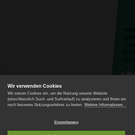
Med
Gal
Dick
Brei
9015 
Wir verwenden Cookies
Konta
Wir setzen Cookies ein, um die Nutzung unserer Website
Impre
(einschliesslich Such- und Surfverlauf) zu analysieren und Ihnen ein
Datens
noch besseres Nutzungserlebnis zu bieten.
Weitere Informationen...
Lernr
Einstellungen