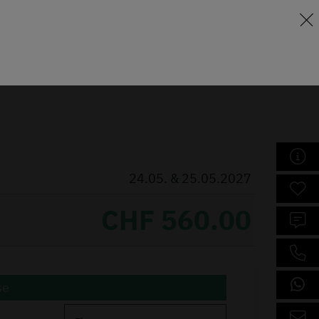
Lernraum
eschule
Weiterbildung
Über uns
24.05. & 25.05.2027
CHF 560.00
se