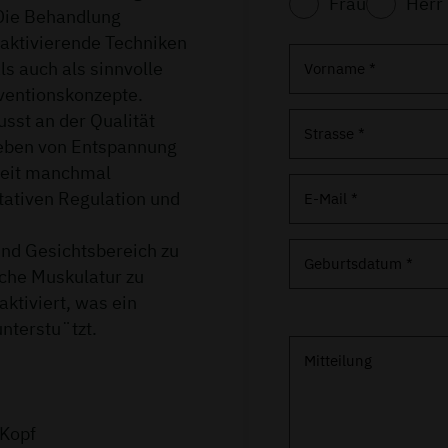
Frau
Herr
 Die Behandlung
aktivierende Techniken
ls auch als sinnvolle
Vorname *
ventionskonzepte.
usst an der Qualität
Strasse *
eben von Entspannung
beit manchmal
tativen Regulation und
E-Mail *
nd Gesichtsbereich zu
Geburtsdatum *
sche Muskulatur zu
ktiviert, was ein
nterstu¨tzt.
Mitteilung
 Kopf