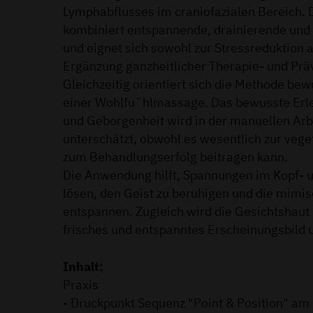
Lymphabflusses im craniofazialen Bereich.
kombiniert entspannende, drainierende und 
und eignet sich sowohl zur Stressreduktion a
Ergänzung ganzheitlicher Therapie- und Prä
Gleichzeitig orientiert sich die Methode bew
einer Wohlfu¨hlmassage. Das bewusste Erl
und Geborgenheit wird in der manuellen Ar
unterschätzt, obwohl es wesentlich zur vege
zum Behandlungserfolg beitragen kann.
Die Anwendung hilft, Spannungen im Kopf- u
lösen, den Geist zu beruhigen und die mimi
entspannen. Zugleich wird die Gesichtshaut a
frisches und entspanntes Erscheinungsbild u
Inhalt:
Praxis
- Druckpunkt Sequenz "Point & Position" am