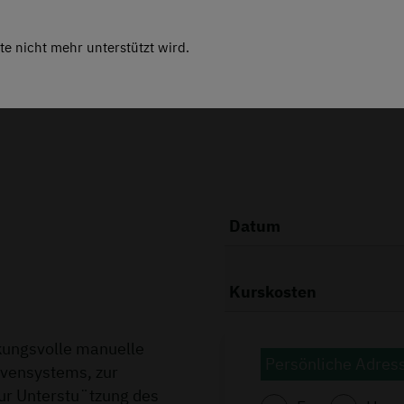
te nicht mehr unterstützt wird.
Massag
Datum
Kurskosten
kungsvolle manuelle
Persönliche Adres
rvensystems, zur
ur Unterstu¨tzung des