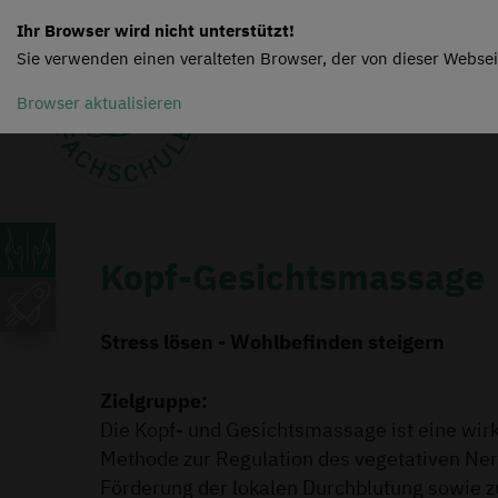
Ihr Browser wird nicht unterstützt!
Sie verwenden einen veralteten Browser, der von dieser Websei
Browser aktualisieren
Kopf-Gesichtsmassage
Stress lösen - Wohlbefinden steigern
Zielgruppe:
Die Kopf- und Gesichtsmassage ist eine wir
Methode zur Regulation des vegetativen Ne
Förderung der lokalen Durchblutung sowie z